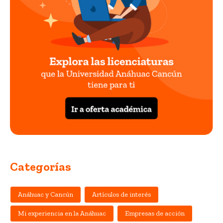
Categorías
Anáhuac y Cancún
Artículos de interés
Mi experiencia en la Anáhuac
Empresas de acción