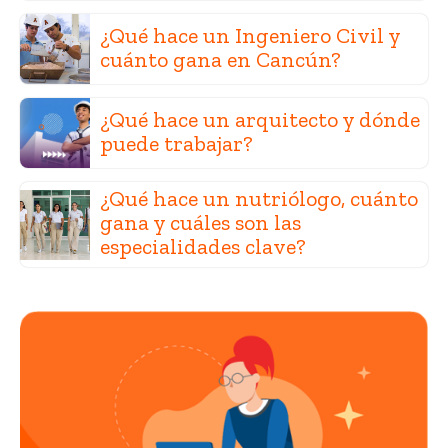
¿Qué hace un Ingeniero Civil y
cuánto gana en Cancún?
¿Qué hace un arquitecto y dónde
puede trabajar?
¿Qué hace un nutriólogo, cuánto
gana y cuáles son las
especialidades clave?