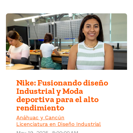
Nike: Fusionando diseño
Industrial y Moda
deportiva para el alto
rendimiento
Anáhuac y Cancún
Licenciatura en Diseño Industrial
May 19, 2025, 8:00:00 AM