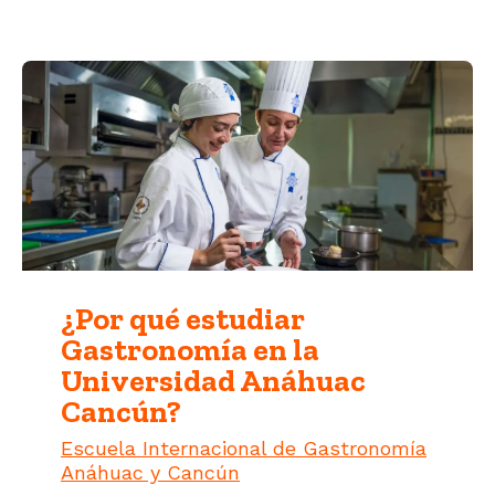
¿Por qué estudiar
Gastronomía en la
Universidad Anáhuac
Cancún?
Escuela Internacional de Gastronomía
Anáhuac y Cancún