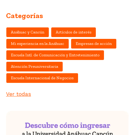
Categorías
Anáhuac y Cancún
Artículos de interés
Mi experiencia en la Anáhuac
Empresas de acción
Escuela Intl. de Comunicación y Entretenimiento
Atención Preuniversitaria
Escuela Internacional de Negocios
Ver todas