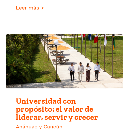
Leer más >
Universidad con
propósito: el valor de
liderar, servir y crecer
Anáhuac y Cancún