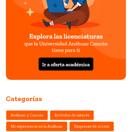
Categorías
Anáhuac y Cancún
Artículos de interés
Mi experiencia en la Anáhuac
Empresas de acción