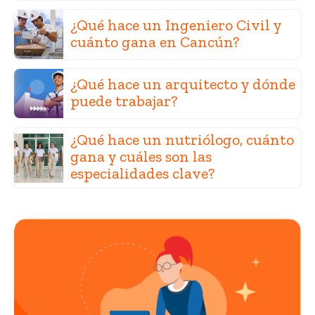
¿Qué hace un Ingeniero Civil y
cuánto gana en Cancún?
¿Qué hace un arquitecto y dónde
puede trabajar?
¿Qué hace un nutriólogo, cuánto
gana y cuáles son las
especialidades clave?