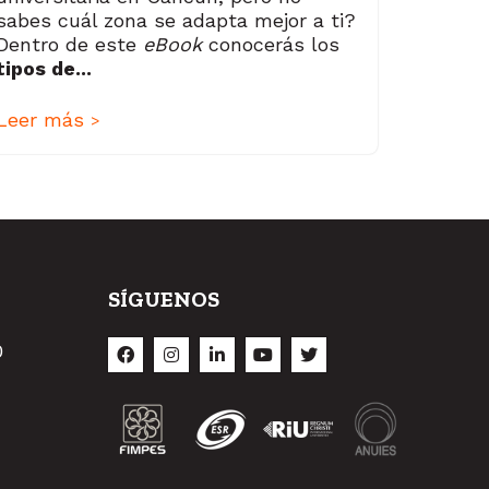
sabes cuál zona se adapta mejor a ti?
Dentro de este
eBook
conocerás los
tipos de...
Leer más
>
SÍGUENOS
O