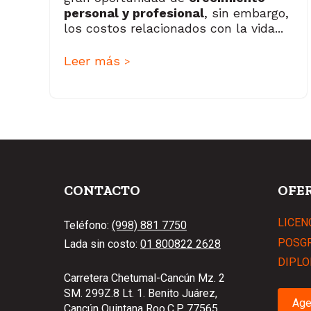
personal y profesional
, sin embargo,
los costos relacionados con la vida...
Leer más
>
CONTACTO
OFE
LICEN
Teléfono:
(998) 881 7750
POSG
Lada sin costo:
01 800822 2628
DIPLO
Carretera Chetumal-Cancún Mz. 2
SM. 299Z.8 Lt. 1. Benito Juárez,
Age
Cancún Quintana Roo.C.P. 77565