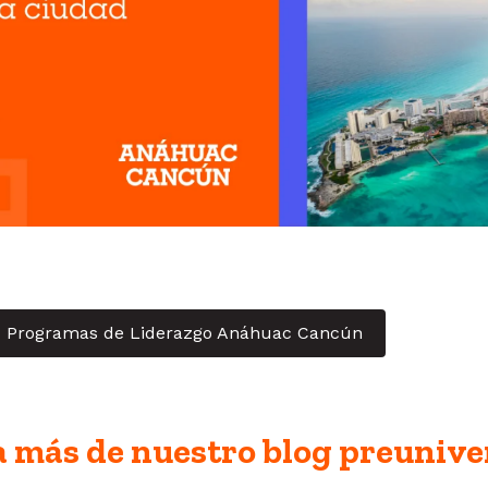
Programas de Liderazgo Anáhuac Cancún
 más de nuestro blog preunive