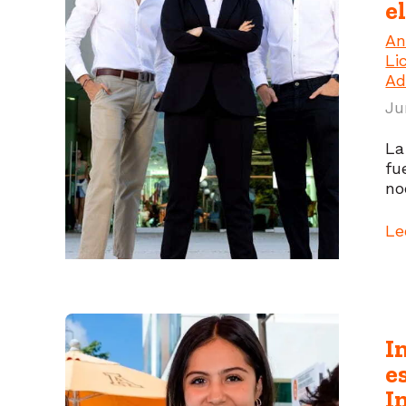
e
An
Li
Ad
Ju
La
fu
no
Le
I
e
I