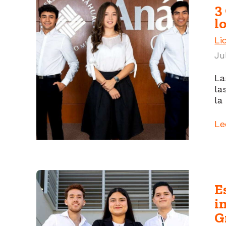
3
l
Li
Ju
La
la
la
Le
E
i
G