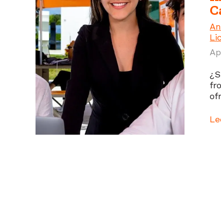
C
An
Li
Ap
¿S
fr
of
Le