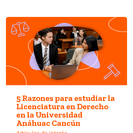
5 Razones para estudiar la
Licenciatura en Derecho
en la Universidad
Anáhuac Cancún
Artículos de interés