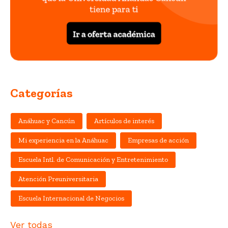
Categorías
Anáhuac y Cancún
Artículos de interés
Mi experiencia en la Anáhuac
Empresas de acción
Escuela Intl. de Comunicación y Entretenimiento
Atención Preuniversitaria
Escuela Internacional de Negocios
Ver todas