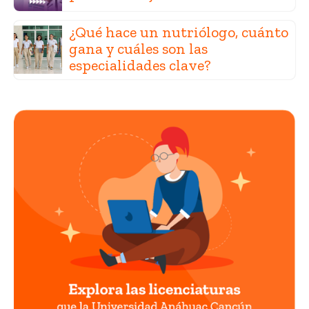
¿Qué hace un nutriólogo, cuánto
gana y cuáles son las
especialidades clave?