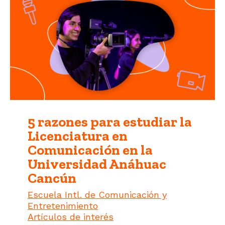
5 razones para estudiar la
Licenciatura en
Comunicación en la
Universidad Anáhuac
Cancún
Escuela Intl. de Comunicación y
Entretenimiento
Artículos de interés