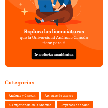
Categorías
Anáhuac y Cancún
Artículos de interés
Mi experiencia en la Anáhuac
Empresas de acción