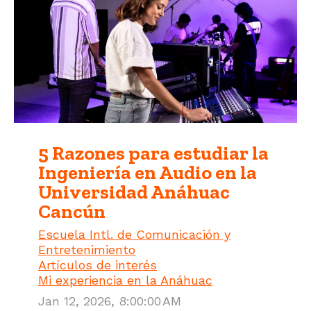
5 Razones para estudiar la
Ingeniería en Audio en la
Universidad Anáhuac
Cancún
Escuela Intl. de Comunicación y
Entretenimiento
Artículos de interés
Mi experiencia en la Anáhuac
Jan 12, 2026, 8:00:00 AM