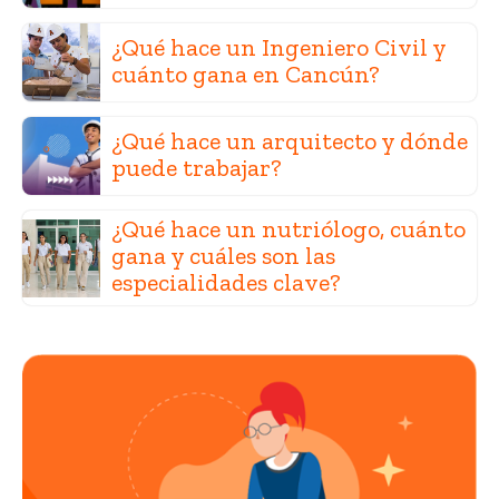
¿Qué hace un Ingeniero Civil y
cuánto gana en Cancún?
¿Qué hace un arquitecto y dónde
puede trabajar?
¿Qué hace un nutriólogo, cuánto
gana y cuáles son las
especialidades clave?