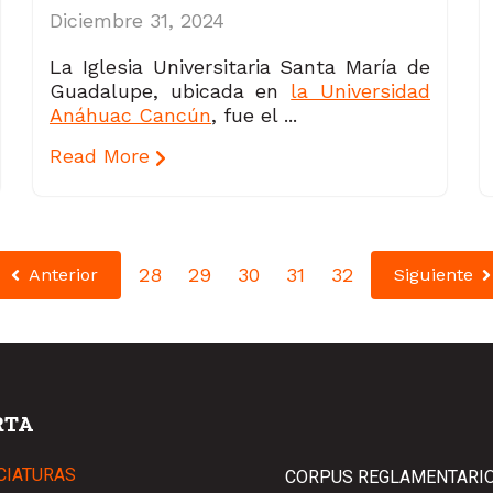
Diciembre 31, 2024
La Iglesia Universitaria Santa María de
Guadalupe, ubicada en
la Universidad
Anáhuac Cancún
, fue el ...
Read More
28
29
30
31
32
Anterior
Siguiente
RTA
CIATURAS
CORPUS REGLAMENTARI