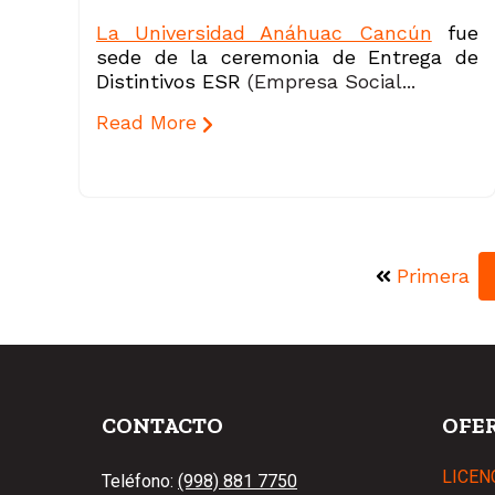
La Universidad Anáhuac Cancún
fue
sede de la ceremonia de Entrega de
Distintivos ESR
(Empresa Social...
Read More
Primera
CONTACTO
OFE
LICEN
Teléfono:
(998) 881 7750