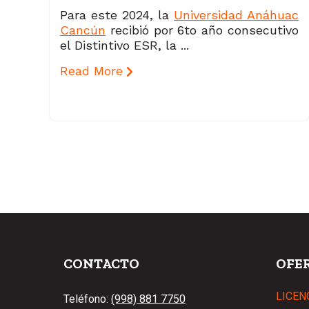
Para este 2024, la
Universidad Anáhuac
Cancún
recibió por 6to año consecutivo
el Distintivo ESR, la ...
Read More
CONTACTO
OFE
LICEN
Teléfono:
(998) 881 7750