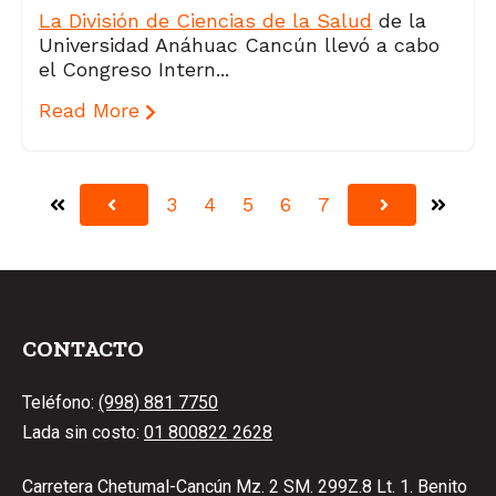
La División de Ciencias de la Salud
de la
Universidad Anáhuac Cancún llevó a cabo
el Congreso Intern...
Read More
3
4
5
6
7
Primera
Última
Anterior
Siguiente
CONTACTO
Teléfono:
(998) 881 7750
Lada sin costo:
01 800822 2628
Carretera Chetumal-Cancún Mz. 2 SM. 299Z.8 Lt. 1. Benito