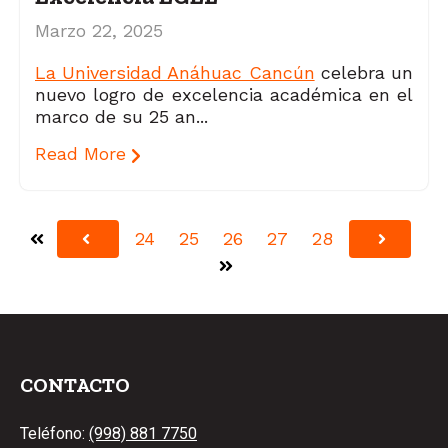
Marzo 22, 2025
La Universidad Anáhuac Cancún
celebra un
nuevo logro de excelencia académica en el
marco de su 25 an...
Read More
24
25
26
27
28
Primera
Anterior
Siguiente
Última
CONTACTO
Teléfono:
(998) 881 7750