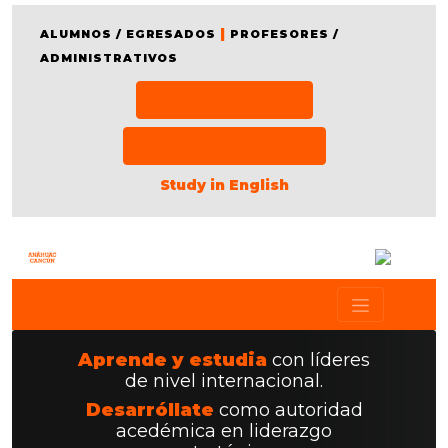
|
ALUMNOS / EGRESADOS
PROFESORES /
ADMINISTRATIVOS
Curso de verano
Contacta un asesor
Study in English
Aprende y estudia
con líderes
de nivel internacional.
Desarróllate
como autoridad
acedémica en liderazgo