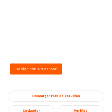
Ingeniería en Tecnologías
de la Información y
Ciberseguridad
Ingreso únicamente en Agosto
Hablar con un asesor
Descargar Plan de Estudios
Cotizador
Perfiles