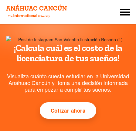
¡Calcula cuál es el costo de la
licenciatura de tus sueños!
Visualiza cuánto cuesta estudiar en la Universidad
Anáhuac Cancún y toma una decisión informada
para empezar a cumplir tus sueños.
Cotizar ahora