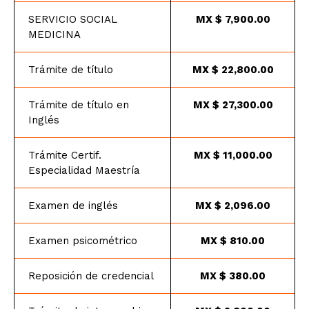
nuevo ingreso las herramientas
SERVICIO SOCIAL
MX $ 7,900.00
de apoyo que faciliten la
MEDICINA
optimización de su desarrollo
personal, con base en los
resultados del proceso de
Trámite de título
MX $ 22,800.00
admisión.
5 colegiaturas de:
$2,412 pesos mexicanos.
Trámite de título en
MX $ 27,300.00
Inglés
Trámite Certif.
MX $ 11,000.00
Especialidad Maestría
Examen de inglés
MX $ 2,096.00
Examen psicométrico
MX $ 810.00
Reposición de credencial
MX $ 380.00