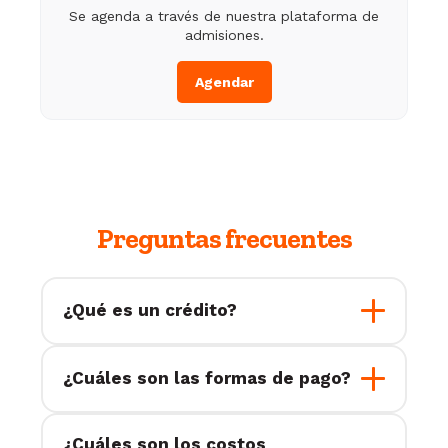
Se agenda a través de nuestra plataforma de
admisiones.
Agendar
Preguntas frecuentes
¿Qué es un crédito?
Es un sistema de medición que
¿Cuáles son las formas de pago?
utiliza la Universidad Anáhuac para
determinar el monto de tus
Caja en la Universidad:
Para tu
colegiaturas. Cada materia tiene un
seguridad y la de toda la
¿Cuáles son los costos