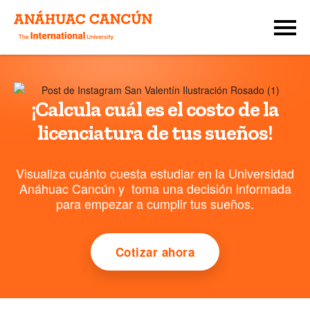
¡Calcula cuál es el costo de la
licenciatura de tus sueños!
Visualiza cuánto cuesta estudiar en la Universidad
Anáhuac Cancún y toma una decisión informada
para empezar a cumplir tus sueños.
Cotizar ahora