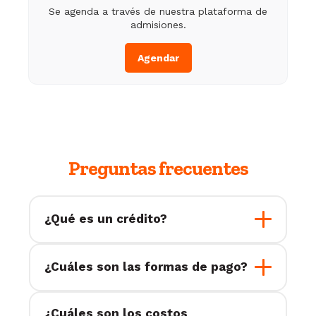
Se agenda a través de nuestra plataforma de
admisiones.
Agendar
Preguntas frecuentes
¿Qué es un crédito?
Es un sistema de medición que
¿Cuáles son las formas de pago?
utiliza la Universidad Anáhuac para
determinar el monto de tus
Caja en la Universidad:
Para tu
colegiaturas. Cada materia tiene un
seguridad y la de toda la
¿Cuáles son los costos