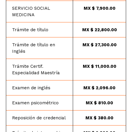
nuevo ingreso las herramientas
SERVICIO SOCIAL
MX $ 7,900.00
de apoyo que faciliten la
MEDICINA
optimización de su desarrollo
personal, con base en los
resultados del proceso de
Trámite de título
MX $ 22,800.00
admisión.
5 colegiaturas de:
$2,412 pesos mexicanos.
Trámite de título en
MX $ 27,300.00
Inglés
Trámite Certif.
MX $ 11,000.00
Especialidad Maestría
Examen de inglés
MX $ 2,096.00
Examen psicométrico
MX $ 810.00
Reposición de credencial
MX $ 380.00