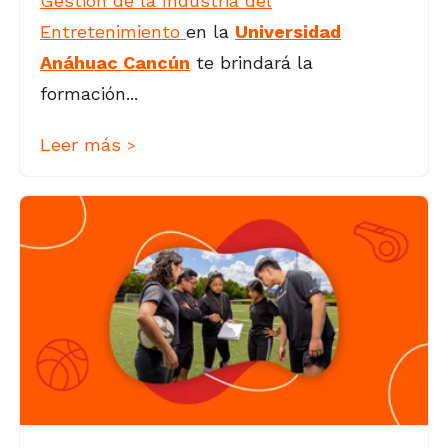
Gestión de la Industria del
Entretenimiento
en la
Universidad
Anáhuac Cancún
te brindará la
formación...
Leer más
>