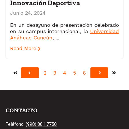
Innovación Deportiva
Junio 24, 2024
En un desayuno de presentación celebrado
en su campus internacional, la
Universidad
Anáhuac Cancún
, ...
Read More
2
3
4
5
6
Primera
Última
Anterior
Siguiente
CONTACTO
Teléfono:
(998) 881 7750