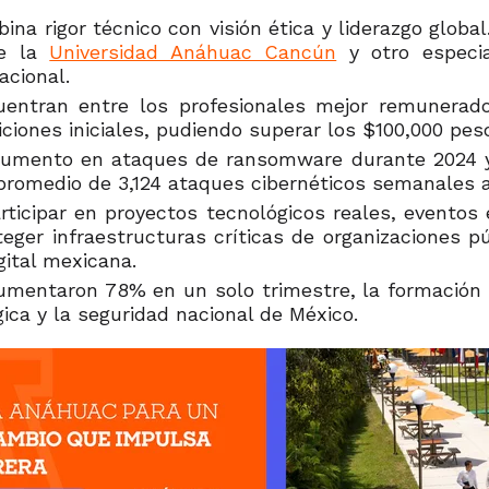
a rigor técnico con visión ética y liderazgo globa
de la
Universidad Anáhuac Cancún
y otro especia
acional.
uentran entre los profesionales mejor remunerados
iones iniciales, pudiendo superar los $100,000 peso
aumento en ataques de ransomware durante 2024 y 
omedio de 3,124 ataques cibernéticos semanales al 
ticipar en proyectos tecnológicos reales, eventos 
ger infraestructuras críticas de organizaciones p
ital mexicana.
mentaron 78% en un solo trimestre, la formación d
ica y la seguridad nacional de México.