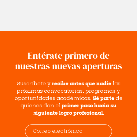
Entérate primero de
nuestras nuevas aperturas
Suscríbete y
recibe antes que nadie
las
próximas convocatorias, programas y
oportunidades académicas.
Sé parte
de
quienes dan el
primer paso hacia su
siguiente logro profesional.