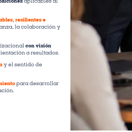
oluciones
aplicables al
ables
,
resilientes e
anza, la colaboración y
izacional
con visión
ientación a resultados.
a
y el sentido de
miento
para desarrollar
ación.