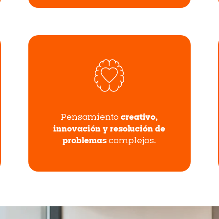
Pensamiento
creativo,
innovación y resolución de
problemas
complejos.