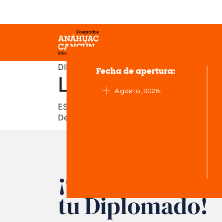
DIPLOMADO EN
Fecha de apertura:
Liderazgo y Desa
Agosto, 2026.
ESCUELA INTERNACIONAL DE LIDERAZGO
Desarrolla talento, fortalece equipos y lid
¡Conéctate con
tu Diplomado!