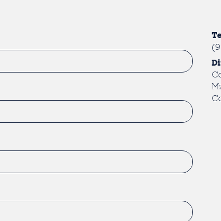
Te
(9
Di
C
Mz
Ca