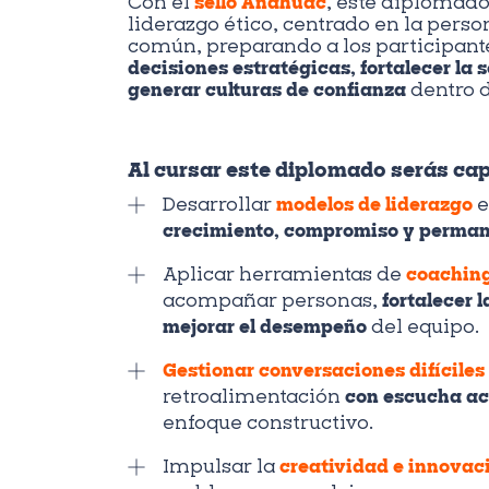
Con el
sello Anáhuac
, este diplomad
liderazgo ético, centrado en la perso
común, preparando a los participant
decisiones estratégicas, fortalecer la 
generar culturas de confianza
dentro d
Al cursar este diplomado serás ca
Desarrollar
modelos de liderazgo
e
crecimiento, compromiso y perma
Aplicar herramientas de
coaching
acompañar personas,
fortalecer 
mejorar el desempeño
del equipo.
Gestionar
conversaciones difíciles
retroalimentación
con escucha ac
enfoque constructivo.
Impulsar la
creatividad e innovac