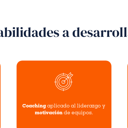
bilidades a desarrol
Coaching
aplicado al liderazgo y
motivación
de equipos.