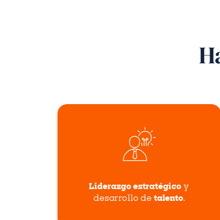
Ha
Liderazgo estratégico
y
desarrollo de
talento
.