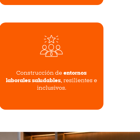
Construcción de
entornos
laborales saludables
, resilientes e
inclusivos.