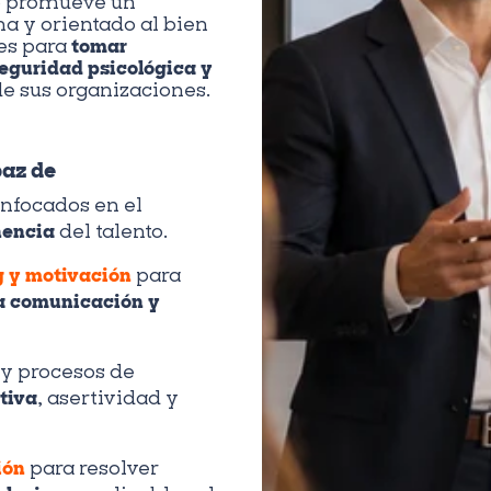
o promueve un
na y orientado al bien
es para
tomar
seguridad psicológica y
e sus organizaciones.
paz de
nfocados en el
nencia
del talento.
 y motivación
para
la comunicación y
y procesos de
tiva
, asertividad y
ión
para resolver