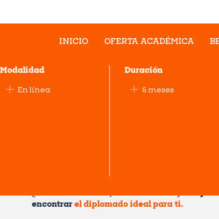
INICIO
OFERTA ACADÉMICA
B
Modalidad
Duración
rrollo de Talento
En línea
6 meses
era con visión estratégica, humana e innovadora.
¿Tienes dudas? Déjanos tus datos y
te ayud
encontrar
el diplomado ideal para ti.