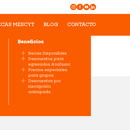
ECAS MESCYT
BLOG
CONTACTO
Beneficios
Becas Disponibles
Descuentos para
egresados Anáhuac
Precios especiales
para grupos
Descuentos por
inscripción
anticipada
amos a