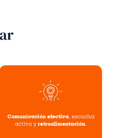
lar
Comunicación efectiva
, escucha
activa y
retroalimentación
.