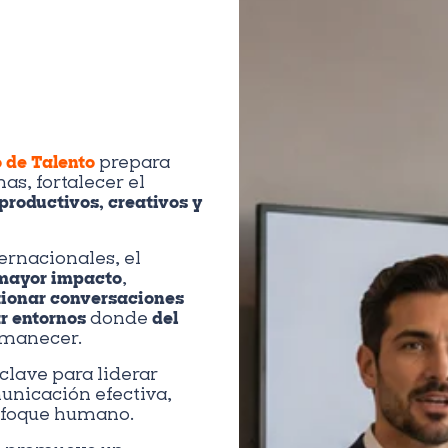
 de Talento
prepara
as, fortalecer el
productivos, creativos y
ternacionales, el
 mayor impacto
,
tionar conversaciones
r entornos
donde
del
rmanecer.
clave para liderar
unicación efectiva,
nfoque humano.