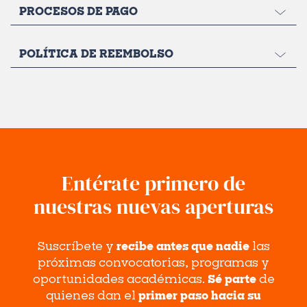
PROCESOS DE PAGO
POLÍTICA DE REEMBOLSO
Entérate primero de
nuestras nuevas aperturas
Suscríbete y
recibe antes que nadie
las
próximas convocatorias, programas y
oportunidades académicas.
Sé parte
de
quienes dan el
primer paso hacia su