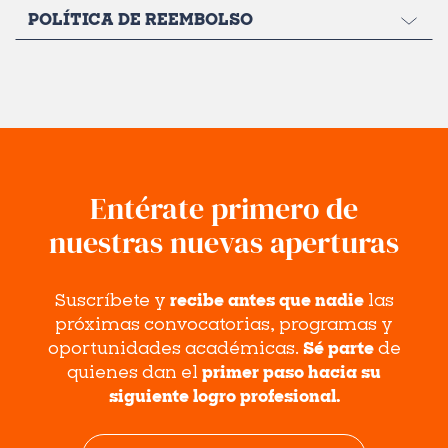
POLÍTICA DE REEMBOLSO
Entérate primero de
nuestras nuevas aperturas
Suscríbete y
recibe antes que nadie
las
próximas convocatorias, programas y
oportunidades académicas.
Sé parte
de
quienes dan el
primer paso hacia su
siguiente logro profesional.