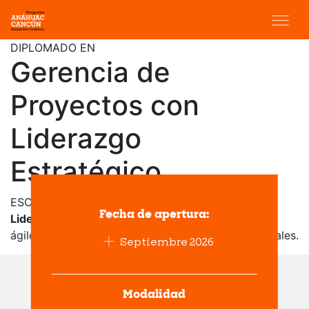
DIPLOMADO EN
Gerencia de
Proyectos con
Liderazgo
Estratégico
ESCUELA INTERNACIONAL DE INGENIERÍA
Fecha de apertura:
Lidera proyectos estratégicos
con metodologías
ágiles y visión directiva para generar resultados reales.
Septiembre 2026
Modalidad