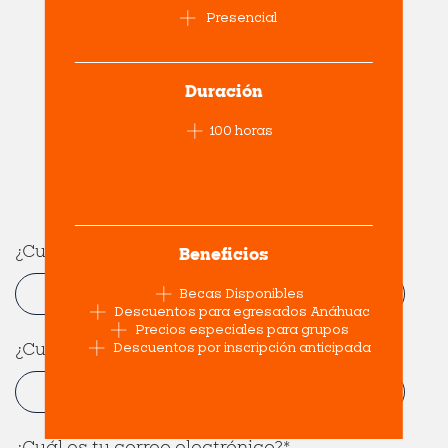
¡Conéctate con tu
Presencial
posgrado!
¿Tienes dudas? Déjanos tus
Duración
datos y
te ayudamos a
100 horas
encontrar
el posgrado ideal para
ti.
¿Cuál es tu nombre?
*
Beneficios
Becas Disponibles
Descuentos para egresados Anáhuac
Precios especiales para grupos
¿Cuáles son tus apellidos?
Descuentos por inscripción anticipada
*