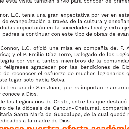
ue esta visita también sirvió para conocer de pri
onnor, L.C, tenía una gran expectativa por ver en e
de evangelización a través de la cultura y enseñan
a dudas impactarán en la sociedades local y extran
 padres a continuar con este tipo de obras de evang
nnor, L.C, ofició una misa en compañía del P. Alb
ca; y el P. Emilio Díaz-Torre, Delegado de los Leg
alegría por ver a tantos miembros de la comunida
 feligreses agradecer por las bendiciones de D
s de reconocer el esfuerzo de muchos legionarios q
ste lugar solo había Selva.
da Lectura de San Juan, que es importante amarnos
 conoce a Dios.
de los Legionarios de Cristo, entre los que destacó 
ano de la diócesis de Cancún-Chetumal, compartiero
sitaria Santa María de Guadalupe, de la cual quedó m
edicados a la madre de Dios.
onoce nuestra oferta académi