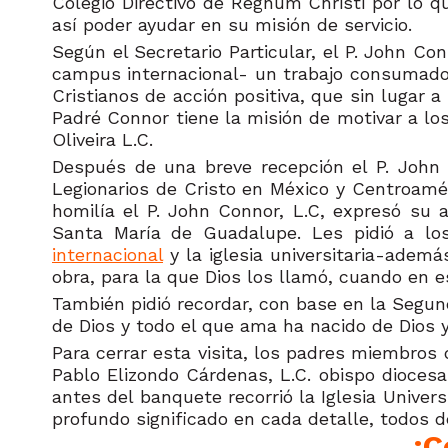
Colegio Directivo de Regnum Christi por lo q
así poder ayudar en su misión de servicio.
Según el Secretario Particular, el P. John C
campus internacional- un trabajo consumado 
Cristianos de acción positiva, que sin lugar 
Padré Connor tiene la misión de motivar a los
Oliveira L.C.
Después de una breve recepción el P. John Co
Legionarios de Cristo en México y Centroaméri
homilía el P. John Connor, L.C, expresó su 
Santa María de Guadalupe. Les pidió a los
internacional
y la iglesia universitaria-ademá
obra, para la que Dios los llamó, cuando en e
También pidió recordar, con base en la Segun
de Dios y todo el que ama ha nacido de Dios y
Para cerrar esta visita, los padres miembros 
Pablo Elizondo Cárdenas, L.C. obispo dioces
antes del banquete recorrió la Iglesia Univer
profundo significado en cada detalle, todos d
¡C