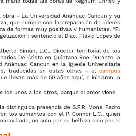
mera mano todas las obras de Regnum Christi y
sta obra – La Universidad Anáhuac Cancún y su
za, que cumple con la preparación de líderes
jera de formas muy positivas y humanistas. “El
elización”: sentenció el Díac. Flávio Lopes de
erto Simán, L.C., Director territorial de los
ionarios De Cristo en Quintana Roo. Durante la
d Anáhuac Cancún en la Iglesia Universitaria
ios, traducidas en estas obras – el
campus
ue llevan más de 50 años aquí, e iniciaron la
 los unos a los otros, porque el amor viene
la distinguida presencia de S.E.R. Mons. Pedro
n los alimentos con el P. Connor L.C., quien
aravillado, no solo por su belleza sino por el
ca!