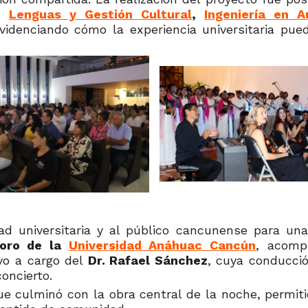
,
Lenguas y Gestión Cultural
,
Ingeniería en A
evidenciando cómo la experiencia universitaria pue
idad universitaria y al público cancunense para u
oro de la
Universidad Anáhuac Cancún
, acomp
uvo a cargo del
Dr. Rafael Sánchez
, cuya conducció
oncierto.
e culminó con la obra central de la noche, permiti