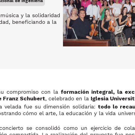
cional de Ingeniería
música y la solidaridad
ad, beneficiando a la
su compromiso con la
formación integral, la exc
e Franz Schubert
, celebrado en la
Iglesia Univers
a velada fue su dimensión solidaria:
todo lo reca
strando cómo el arte, la educación y la vida univer
oncierto se consolidó como un ejercicio de colab
ión compartida. La realización del proyecto fue pos