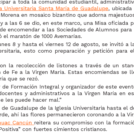
cipar a toda la comunidad estudiantil, administrati
ia Universitaria Santa María de Guadalupe
, ubicada
Morena en mosaico bizantino que adorna majestuosa
 y a las 6 se dio, en este marco, una Misa oficiada p
o de encomendar a las Sociedades de Alumnos para
ó el maratón de 1000 Avemarías.
s 8 y hasta el viernes 12 de agosto, se invitó a la
rsitaria, esto como preparación y petición para e
on la recolección de listones a través de un stand
ón de Fe a la Virgen María. Estas encomiendas se 
ría que se rezó.
or de Formación Integral y organizador de este eve
ocentes y administrativos a la Virgen María en es
ue les puede hacer mal.”
de Guadalupe de la Iglesia Universitaria hasta el 
tarde, ahí las flores permanecieron coronando a la Vi
áhuac Cancún
reitera su compromiso con la formació
ositiva” con fuertes cimientos cristianos.