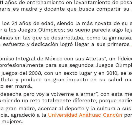
 11 años de entrenamiento en levantamiento de pes
aris es madre y docente que busca compartir su hi
 los 24 años de edad, siendo la más novata de su e
ar a los Juegos Olímpicos; su sueño parecía algo le
plinas en las que se desarrollaba, como la gimnasi
n esfuerzo y dedicación logró llegar a sus primeros
iso Integral de México con sus Atletas", un fidei
e profesionalmente para sus segundos Juegos Olímp
 juegos del 2008, con un sexto lugar y en 2010, se 
atleta y produce un gran impacto en su salud men
to ser mamá.
, desecha pero voy a volverme a armar”, con esta m
umiendo un reto totalmente diferente, porque nadi
gran madre, acercar al deporte y la cultura a sus 
ncia, agradeció a la
Universidad Anáhuac Cancún
por
s mujeres.