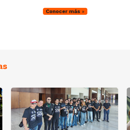
Conocer más
»
as