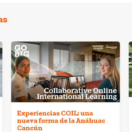
as
Experiencias COIL: una
nueva forma de la Anáhuac
Cancún