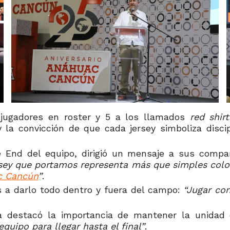
 jugadores en roster y 5 a los llamados
red shirt
a convicción de que cada jersey simboliza discipl
e End del equipo, dirigió un mensaje a sus comp
 que portamos representa más que simples colores:
c Cancún
”
.
as a darlo todo dentro y fuera del campo:
“Jugar con
ga destacó la importancia de mantener la unidad
quipo para llegar hasta el final”
.