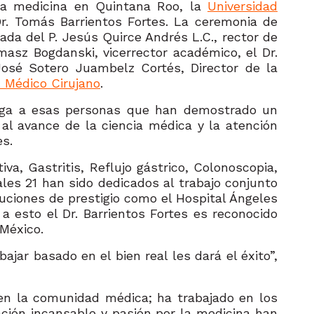
 la medicina en Quintana Roo, la
Universidad
r. Tomás Barrientos Fortes. La ceremonia de
da del P. Jesús Quirce Andrés L.C., rector de
masz Bogdanski, vicerrector académico, el Dr.
José Sotero Juambelz Cortés, Director de la
n Médico Cirujano
.
rga a esas personas que han demostrado un
 al avance de la ciencia médica y la atención
es.
a, Gastritis, Reflujo gástrico, Colonoscopia,
ales 21 han sido dedicados al trabajo conjunto
uciones de prestigio como el Hospital Ángeles
 esto el Dr. Barrientos Fortes es reconocido
México.
jar basado en el bien real les dará el éxito”,
 en la comunidad médica; ha trabajado en los
ción incansable y pasión por la medicina han