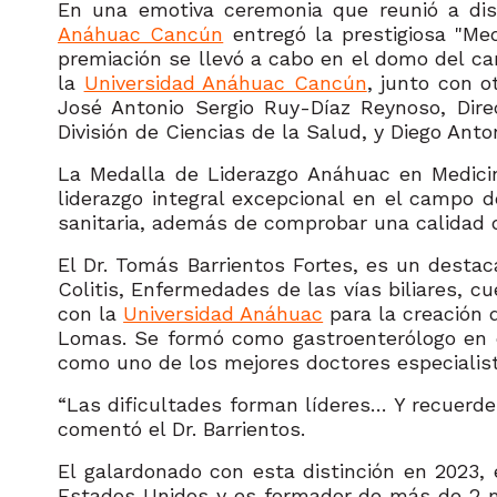
En una emotiva ceremonia que reunió a dis
Anáhuac Cancún
entregó la prestigiosa "Me
premiación se llevó a cabo en el domo del ca
la
Universidad Anáhuac Cancún
, junto con o
José Antonio Sergio Ruy-Díaz Reynoso, Dir
División de Ciencias de la Salud, y Diego Ant
La Medalla de Liderazgo Anáhuac en Medic
liderazgo integral excepcional en el campo d
sanitaria, además de comprobar una calidad d
El Dr. Tomás Barrientos Fortes, es un destac
Colitis, Enfermedades de las vías biliares, c
con la
Universidad Anáhuac
para la creación 
Lomas. Se formó como gastroenterólogo en el
como uno de los mejores doctores especialist
“Las dificultades forman líderes… Y recuerden
comentó el Dr. Barrientos.
El galardonado con esta distinción en 2023,
Estados Unidos y es formador de más de 2 mi