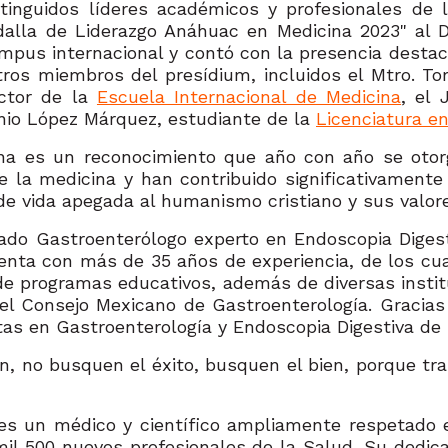
tinguidos líderes académicos y profesionales de
dalla de Liderazgo Anáhuac en Medicina 2023" al D
mpus internacional y contó con la presencia destaca
tros miembros del presídium, incluidos el Mtro. To
ector de la
Escuela Internacional de Medicina
, el 
onio López Márquez, estudiante de la
Licenciatura e
ina es un reconocimiento que año con año se oto
e la medicina y han contribuido significativamente
e vida apegada al humanismo cristiano y sus valor
ado Gastroenterólogo experto en Endoscopia Digestiv
uenta con más de 35 años de experiencia, de los cu
de programas educativos, además de diversas instit
 Consejo Mexicano de Gastroenterología. Gracias a
as en Gastroenterología y Endoscopia Digestiva de 
, no busquen el éxito, busquen el bien, porque traba
 es un médico y científico ampliamente respetado
l 500 nuevos profesionales de la Salud. Su dedica