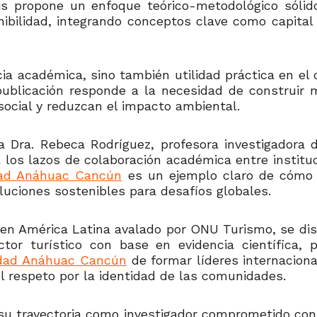
is propone un enfoque teórico-metodológico sólid
bilidad, integrando conceptos clave como capital so
a académica, sino también utilidad práctica en el d
a publicación responde a la necesidad de construir 
ocial y reduzcan el impacto ambiental.
a Dra. Rebeca Rodríguez, profesora investigadora 
a los lazos de colaboración académica entre institu
dad Anáhuac Cancún
es un ejemplo claro de cómo l
luciones sostenibles para desafíos globales.
 en América Latina avalado por ONU Turismo, se dist
tor turístico con base en evidencia científica, p
idad Anáhuac Cancún
de formar líderes
internaciona
el respeto por la identidad de las comunidades.
a su trayectoria como investigador comprometido co