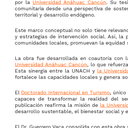
por la
Universidad Anáhuac Cancún
. Su tes
comunitaria desde una perspectiva de sosteni
territorial y desarrollo endógeno.
Este marco conceptual no solo tiene relevanci
y estrategias de intervención social. Así, l
comunidades locales, promuevan la equidad s
La obra fue desarrollada en coautoría con l
Universidad Anáhuac Cancún
, lo que refuerz
Esta sinergia entre la UNACH y
la Universi
fortalece las capacidades locales y genera so
El
Doctorado Internacional en Turismo
, único
capaces de transformar la realidad del sec
publicación reafirma la misión de
la Univers
desarrollo sustentable, el bienestar social y 
El Dr. Guerrero Vaca consolida con esta obr