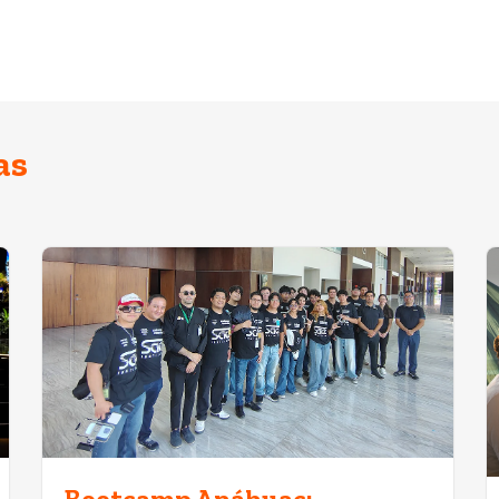
as
Bootcamp Anáhuac: