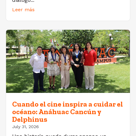
Leer más
Cuando el cine inspira a cuidar el
océano: Anáhuac Cancún y
Delphinus
July 31, 2026